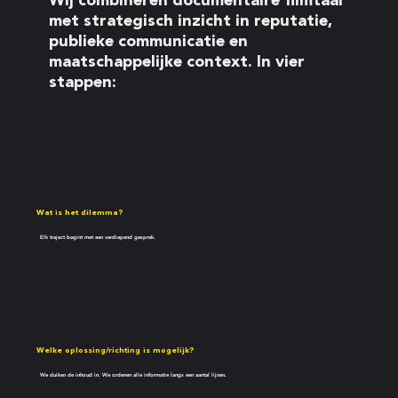
Wij combineren documentaire filmtaal
met strategisch inzicht in reputatie,
publieke communicatie en
maatschappelijke context. In vier
stappen:
Wat is het dilemma?
Elk traject begint met een verdiepend gesprek.
Welke oplossing/richting is mogelijk?
We duiken de inhoud in. We ordenen alle informatie langs een aantal lijnen.