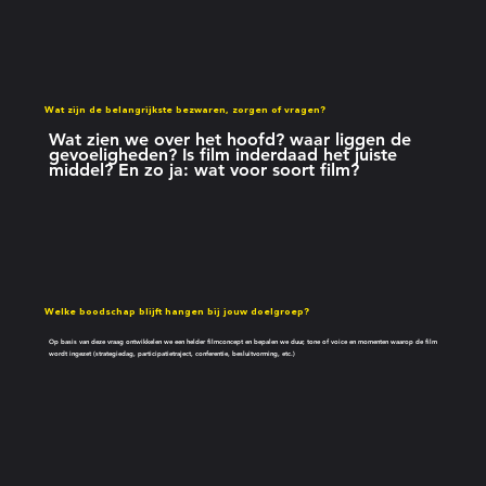
Wat zijn de belangrijkste bezwaren, zorgen of vragen?
Wat zien we over het hoofd? waar liggen de
gevoeligheden? Is film inderdaad het juiste
middel? En zo ja: wat voor soort film?
Welke boodschap blijft hangen bij jouw doelgroep?
Op basis van deze vraag ontwikkelen we een helder filmconcept en bepalen we duur, tone of voice en momenten waarop de film
wordt ingezet (strategiedag, participatietraject, conferentie, besluitvorming, etc.)